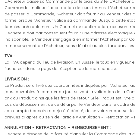
L’Acheteur passe sa Commande par le biais du Site. L’Acheteur d
Commande implique l’acceptation de leurs termes. L’Acheteur reco
de passer la Commande, l’Acheteur doit fournir au Vendeur des don
formé lorsque l’Acheteur valide sa commande. Jusqu’à cette étape
fournies préalablement. Un Courriel de confirmation, accusant ré
L’Acheteur doit par conséquent fournir une adresse électronique va
indisponible, le Vendeur s’engage à en informer l’Acheteur par Cou
remboursement de l’Acheteur, sans délai et au plus tard dans les
TVA :
La TVA dépend du lieu de livraison. En Suisse, le taux en vigueur
l’acheteur dans le pays de réception de la marchandise.
LIVRAISON :
Le Produit sera livré aux coordonnées indiquées par l’Acheteur a
jours ouvrables à compter du jour suivant la validation de la Com
prix du Produit ainsi que les frais de retour. Si le Produit est l
cas de dépassement de ce délai par le Vendeur dans le cadre de l’
son compte bancaire a déjà été débité, de se voir rembourser le p
prévues ci-après au sein de l’article « Annulation – Rétractation
ANNULATION – RETRACTATION – REMBOURSEMENT :
L’Acheteur dispose de la faculté d’annuler la Commande dès la conc