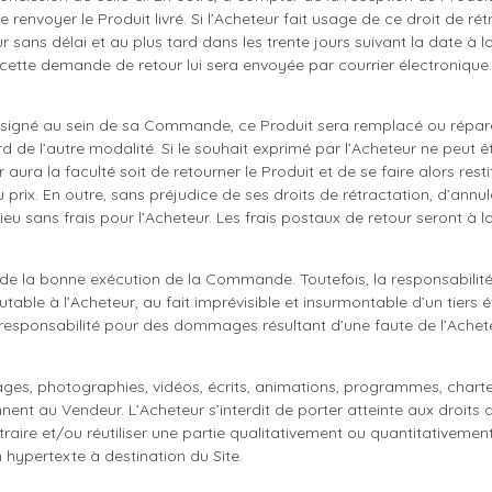
 de renvoyer le Produit livré. Si l’Acheteur fait usage de ce droit de 
sans délai et au plus tard dans les trente jours suivant la date à la
cette demande de retour lui sera envoyée par courrier électronique.
désigné au sein de sa Commande, ce Produit sera remplacé ou réparé,
de l’autre modalité. Si le souhait exprimé par l’Acheteur ne peut êt
ra la faculté soit de retourner le Produit et de se faire alors restitu
 prix. En outre, sans préjudice de ses droits de rétractation, d’annul
lieu sans frais pour l’Acheteur. Les frais postaux de retour seront à 
r de la bonne exécution de la Commande. Toutefois, la responsabilit
table à l’Acheteur, au fait imprévisible et insurmontable d’un tiers 
responsabilité pour des dommages résultant d’une faute de l’Achete
ages, photographies, vidéos, écrits, animations, programmes, charte g
ennent au Vendeur. L’Acheteur s’interdit de porter atteinte aux droits
xtraire et/ou réutiliser une partie qualitativement ou quantitativemen
 hypertexte à destination du Site.