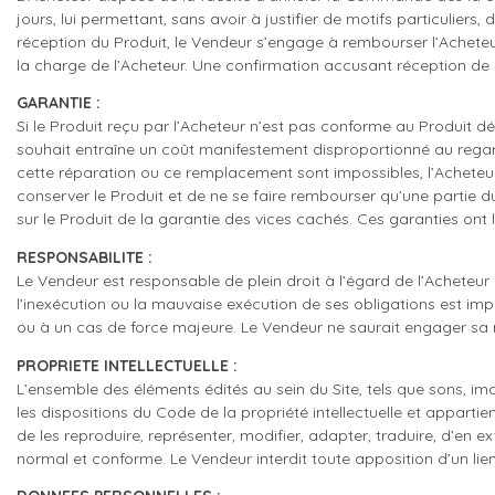
jours, lui permettant, sans avoir à justifier de motifs particuliers,
réception du Produit, le Vendeur s’engage à rembourser l’Acheteur 
la charge de l’Acheteur. Une confirmation accusant réception de 
GARANTIE :
Si le Produit reçu par l’Acheteur n’est pas conforme au Produit 
souhait entraîne un coût manifestement disproportionné au regard 
cette réparation ou ce remplacement sont impossibles, l’Acheteur au
conserver le Produit et de ne se faire rembourser qu’une partie du
sur le Produit de la garantie des vices cachés. Ces garanties ont 
RESPONSABILITE :
Le Vendeur est responsable de plein droit à l’égard de l’Acheteu
l’inexécution ou la mauvaise exécution de ses obligations est impu
ou à un cas de force majeure. Le Vendeur ne saurait engager sa 
PROPRIETE INTELLECTUELLE :
L’ensemble des éléments édités au sein du Site, tels que sons, im
les dispositions du Code de la propriété intellectuelle et apparti
de les reproduire, représenter, modifier, adapter, traduire, d’en e
normal et conforme. Le Vendeur interdit toute apposition d’un lien