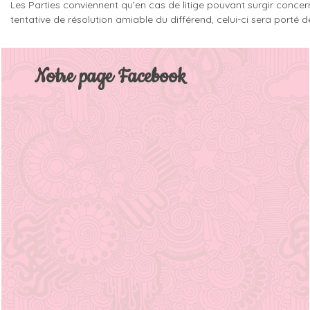
Les Parties conviennent qu’en cas de litige pouvant surgir concern
tentative de résolution amiable du différend, celui-ci sera port
Notre page Facebook