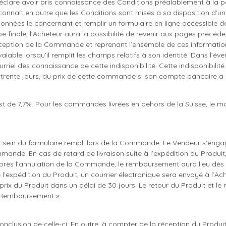
éclare avoir pris connaissance des Conditions préalablement à la 
nnaît en outre que les Conditions sont mises à sa disposition d’une
nées le concernant et remplir un formulaire en ligne accessible depu
 finale, l’Acheteur aura la possibilité de revenir aux pages précéd
ception de la Commande et reprenant l’ensemble de ces informations,
lable lorsqu’il remplit les champs relatifs à son identité. Dans l’é
rriel dès connaissance de cette indisponibilité. Cette indisponibili
 trente jours, du prix de cette commande si son compte bancaire a 
 est de 7,7%. Pour les commandes livrées en dehors de la Suisse, le m
u sein du formulaire rempli lors de la Commande. Le Vendeur s’engag
mande. En cas de retard de livraison suite à l’expédition du Produi
ivré après l’annulation de la Commande, le remboursement aura lieu dè
expédition du Produit, un courrier électronique sera envoyé à l’Ache
rix du Produit dans un délai de 30 jours. Le retour du Produit et le
 – Remboursement ».
lusion de celle-ci. En outre, à compter de la réception du Produit p