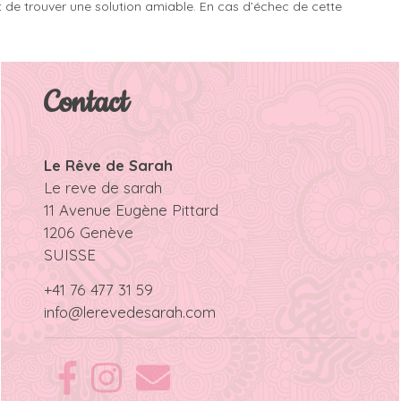
nt de trouver une solution amiable. En cas d’échec de cette
Contact
Le Rêve de Sarah
Le reve de sarah
11 Avenue Eugène Pittard
1206 Genève
SUISSE
+41 76 477 31 59
info@lerevedesarah.com