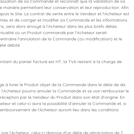
passation de sa Commande et reconnaît que la validation de sa
 manière permettant leur conservation et leur reproduction. Afin
is le Site. Le contrat de vente entre le Vendeur et l’Acheteur est
entes et de corriger et modifier sa Commande et les informations
 sera alors envoyé à l’Acheteur dans les plus brefs délais.
ventualité où un Produit commandé par l’Acheteur serait
té entraîne l’annulation de la Commande (ou modification) et le
été débité.
ontant du panier facturé est HT, la TVA restant à la charge de
e à livrer le Produit objet de la Commande dans le délai de dix
t, l’Acheteur pourra annuler la Commande et se voir rembourser le
s réception par le Vendeur du Produit dans son état d’origine. En
teur et celui-ci aura la possibilité d’annuler la Commande et, si
 remboursement de l’Acheteur auront lieu dans les conditions
ar l’Acheteur, celui-ci dispose d’un délai de rétractation de 7