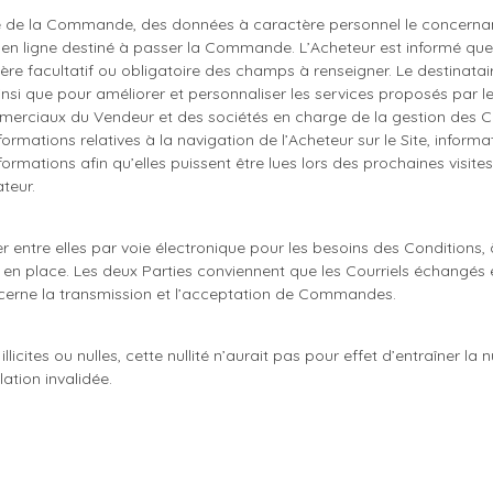
re de la Commande, des données à caractère personnel le concernant
 en ligne destiné à passer la Commande. L’Acheteur est informé qu
ère facultatif ou obligatoire des champs à renseigner. Le destinatair
si que pour améliorer et personnaliser les services proposés par l
ommerciaux du Vendeur et des sociétés en charge de la gestion des
formations relatives à la navigation de l’Acheteur sur le Site, infor
ormations afin qu’elles puissent être lues lors des prochaines visites 
teur.
entre elles par voie électronique pour les besoins des Conditions,
 en place. Les deux Parties conviennent que les Courriels échangés e
cerne la transmission et l’acceptation de Commandes.
licites ou nulles, cette nullité n’aurait pas pour effet d’entraîner la 
ation invalidée.