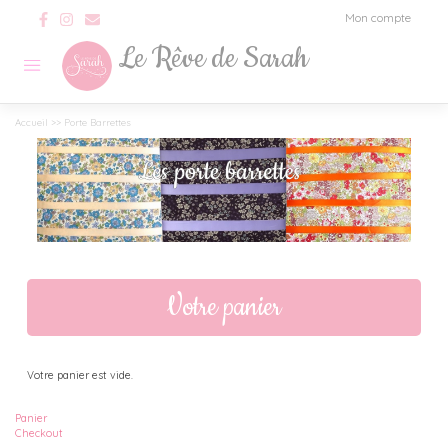
Skip
Mon compte
to
content
Le Rêve de Sarah
Accueil
>> Porte Barrettes
Votre panier
Votre panier est vide.
Panier
Checkout