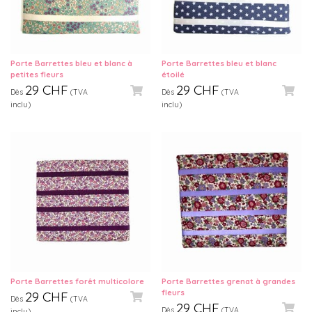
Porte Barrettes bleu et blanc à
Porte Barrettes bleu et blanc
petites fleurs
étoilé
29
CHF
29
CHF
Dès
(TVA
Dès
(TVA
inclu)
inclu)
Porte Barrettes forêt multicolore
Porte Barrettes grenat à grandes
fleurs
29
CHF
Dès
(TVA
29
CHF
Dès
(TVA
inclu)