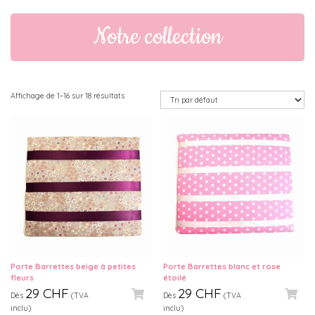
Notre collection
Affichage de 1–16 sur 18 résultats
Porte Barrettes beige à petites
Porte Barrettes blanc et rose
fleurs
étoilé
29
CHF
29
CHF
Dès
(TVA
Dès
(TVA
inclu)
inclu)