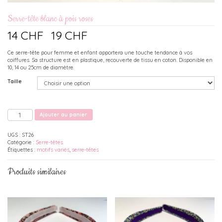
Serre-tête blanc à pois roses
14
CHF
19
CHF
–
(sans TVA)
Ce serre-tête pour femme et enfant apportera une touche tendance à vos
coiffures. Sa structure est en plastique, recouverte de tissu en coton. Disponible en
10, 14 ou 25cm de diamètre.
Taille
quantité
Ajouter au panier
de
Serre-
tête
UGS :
ST26
blanc
Catégorie :
Serre-têtes
à
Étiquettes :
motifs variés
,
serre-têtes
pois
roses
Produits similaires